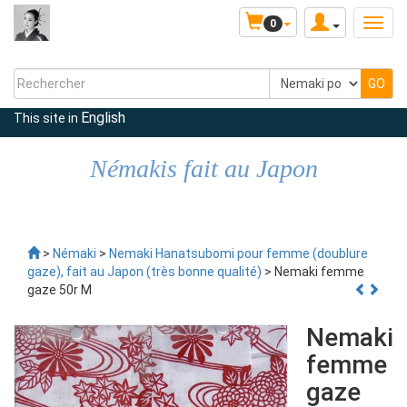
0
English
This site in
Némakis fait au Japon
>
Némaki
>
Nemaki Hanatsubomi pour femme (doublure
gaze), fait au Japon (très bonne qualité)
> Nemaki femme
gaze 50r M
Nemaki
femme
gaze