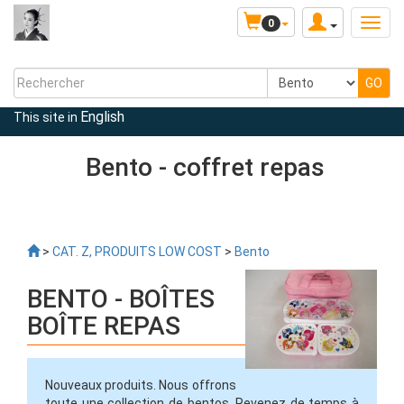
0
English
This site in
Bento - coffret repas
>
CAT. Z, PRODUITS LOW COST
>
Bento
BENTO - BOÎTES
BOÎTE REPAS
Nouveaux produits. Nous offrons
toute une collection de bentos. Revenez de temps à